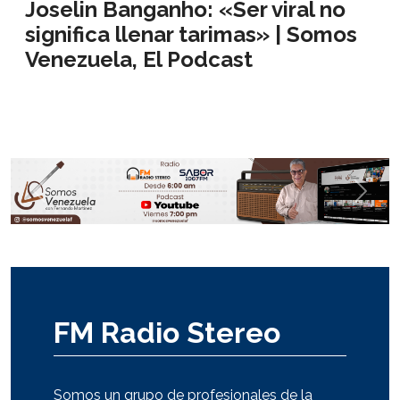
Joselin Banganho: «Ser viral no
significa llenar tarimas» | Somos
Venezuela, El Podcast
Anterior
Sigui
FM Radio Stereo
Somos un grupo de profesionales de la