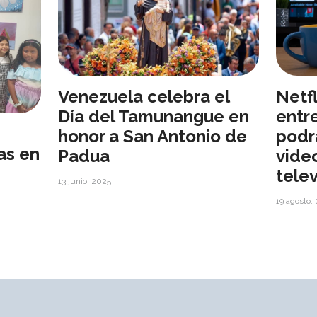
Venezuela celebra el
Netfl
Día del Tamunangue en
entr
honor a San Antonio de
podr
as en
Padua
vide
telev
13 junio, 2025
19 agosto,