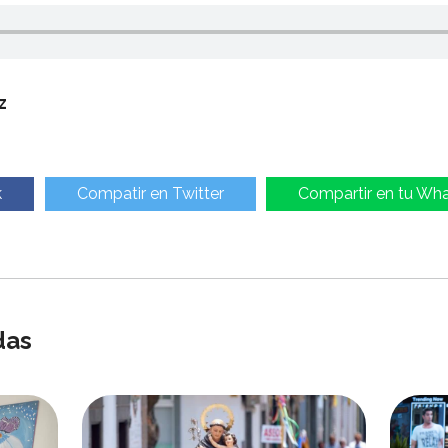
z
k
Compatir en Twitter
Compartir en tu Wh
das