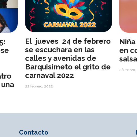
El jueves 24 de febrero
5:
Niña
se escuchara en las
ose
en c
calles y avenidas de
sals
Barquisimeto el grito de
26 marzo,
carnaval 2022
tro
 una
22 febrero, 2022
Contacto