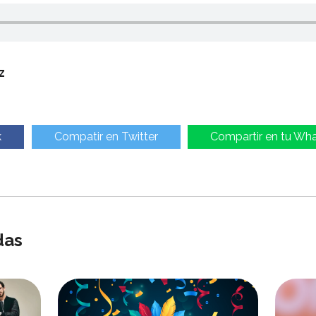
z
k
Compatir en Twitter
Compartir en tu Wh
das