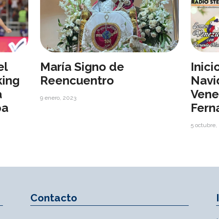
el
María Signo de
Inic
king
Reencuentro
Navi
a
Vene
9 enero, 2023
pa
Fern
5 octubre,
Contacto