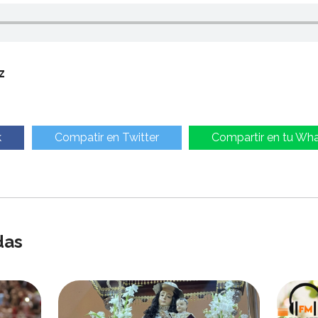
z
k
Compatir en Twitter
Compartir en tu Wh
das