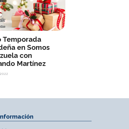
io Temporada
deña en Somos
zuela con
ando Martínez
 2022
Información