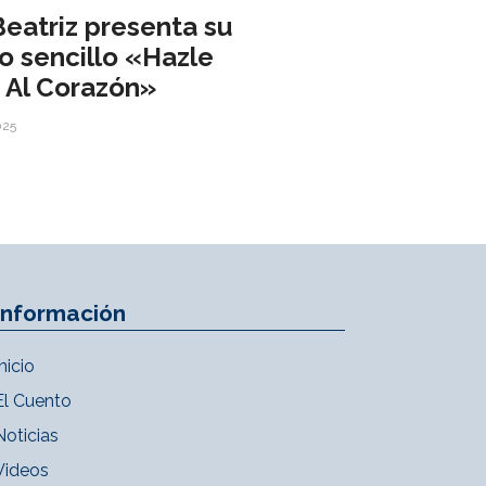
Beatriz presenta su
o sencillo «Hazle
 Al Corazón»
025
Información
Inicio
El Cuento
Noticias
Videos