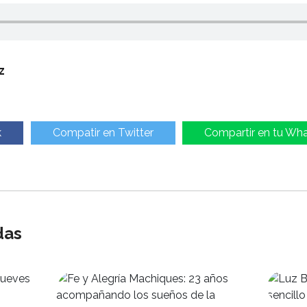
z
k
Compatir en Twitter
Compartir en tu Wh
das