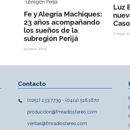
Luz 
Fe y Alegría Machiques:
nuev
23 años acompañando
Caso
los sueños de la
7 mayo, 2
subregión Perijá
19 mayo, 2023
Contacto
(0251) 233.7739 - (0414) 516.1670
produccion@fmradiostereo.com
ventas@fmradiostereo.com