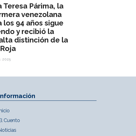
a Teresa Párima, la
rmera venezolana
a los 94 años sigue
endo y recibió la
lta distinción de la
 Roja
e, 2025
Información
Inicio
El Cuento
Noticias