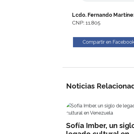
Lcdo. Fernando Martíne
CNP: 11.805
Compartir en Faceboo
Noticias Relaciona
Sofía Imber, un sigl
legado cultural en