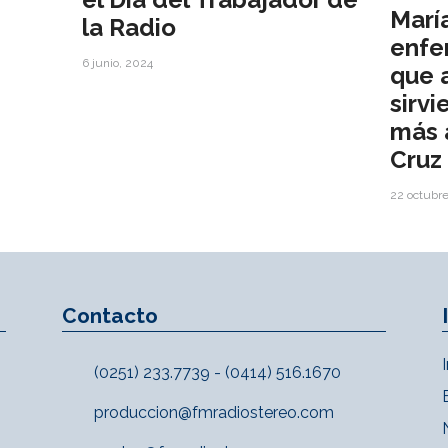
Marí
la Radio
enfe
6 junio, 2024
que 
sirvi
más a
Cruz
22 octubr
Contacto
(0251) 233.7739 - (0414) 516.1670
produccion@fmradiostereo.com