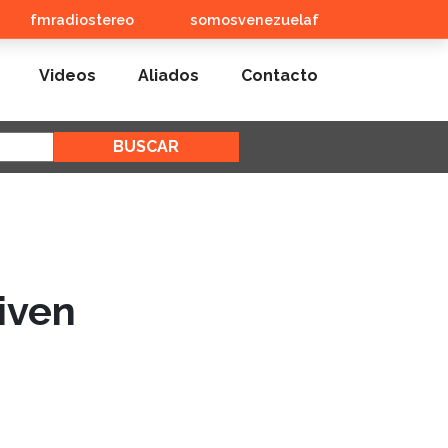
fmradiostereo
somosvenezuelaf
Videos
Aliados
Contacto
iven