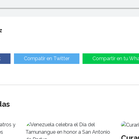
z
k
Compatir en Twitter
Compartir en tu Wh
das
Curar