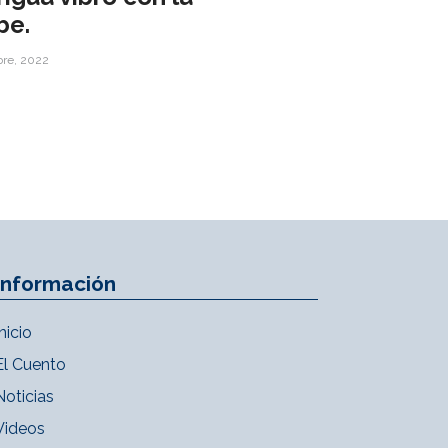
be.
bre, 2022
Información
Inicio
El Cuento
Noticias
Videos