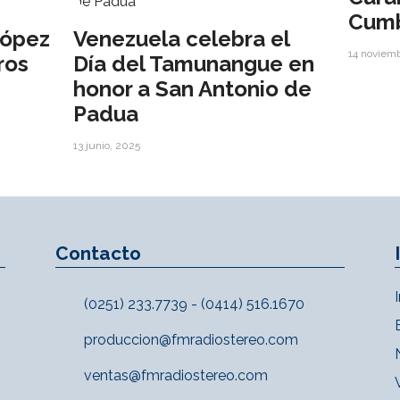
Cum
ópez
Venezuela celebra el
14 noviem
ros
Día del Tamunangue en
honor a San Antonio de
Padua
13 junio, 2025
Contacto
(0251) 233.7739 - (0414) 516.1670
produccion@fmradiostereo.com
ventas@fmradiostereo.com