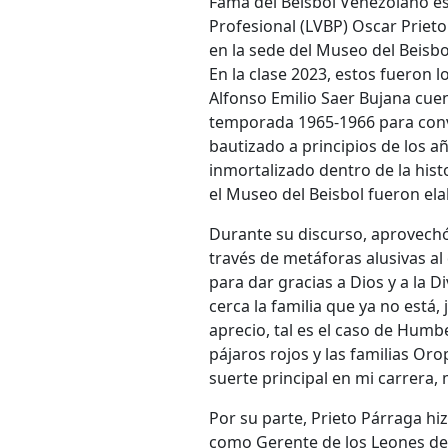
Fama del Beisbol Venezolano es
Profesional (LVBP) Oscar Priet
en la sede del Museo del Beisbo
En la clase 2023, estos fueron l
Alfonso Emilio Saer Bujana cuen
temporada 1965-1966 para conver
bautizado a principios de los a
inmortalizado dentro de la histo
el Museo del Beisbol fueron ela
Durante su discurso, aprovechó
través de metáforas alusivas al
para dar gracias a Dios y a la
cerca la familia que ya no est
aprecio, tal es el caso de Humbe
pájaros rojos y las familias Or
suerte principal en mi carrera, 
Por su parte, Prieto Párraga hi
como Gerente de los Leones del