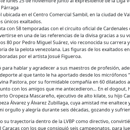
te lunes 25 de noviembre junto al expresidente de la Liga 
o Párraga
l ubicada en el Centro Comercial Sambil, en la ciudad de Va
os únicos exaltados.
ta con 58 temporadas con el circuito oficial de Cardenales 
tirse en una de las referencias de la divisa gracias a su v
ños 80 por Pedro Miguel Suárez, vio reconocida su carrera y
ria de la pelota venezolana. Las figuras de los exaltados en
boradas por el artista Josué Figueroa.
 para hablar y agradecer a sus maestros de profesión, adem
 deporte al que tanto le ha aportado desde los micrófonos “
 Divina Pastora, por su formidable compañía en 60 dilatado
á, junto con los amigos que me antecedieron… En el dogout,
rto Oropeza Mascareño, ejecutivo de alto kilate, su hijo Carl
opeza Álvarez y Álvarez Zubillaga, cuya amistad me enaltece 
mi orgullo y alegría durante seis décadas, gozando y sufrien
zo su trayectoria dentro de la LVBP como directivo, convirt
 Caracas con los que consiguió seis campeonatos, para lue