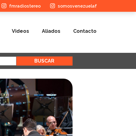
fmradiostereo
somosvenezuelaf
Videos
Aliados
Contacto