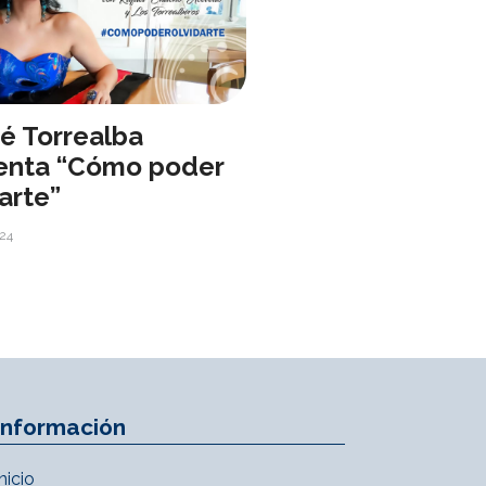
é Torrealba
enta “Cómo poder
arte”
024
Información
Inicio