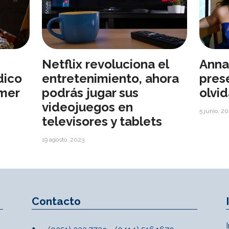
Netflix revoluciona el
Anna
dico
entretenimiento, ahora
pres
imer
podrás jugar sus
olvid
videojuegos en
5 junio, 2
televisores y tablets
19 agosto, 2023
Contacto