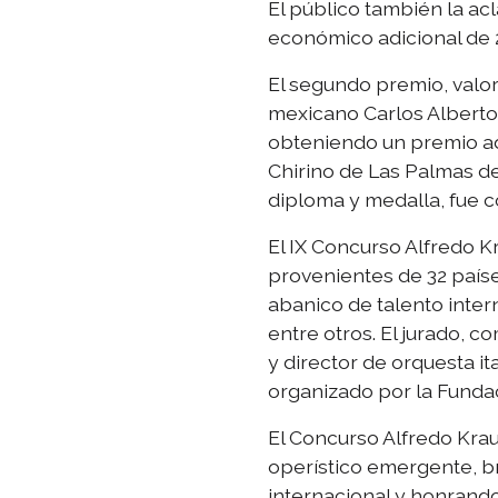
El público también la a
económico adicional de 2
El segundo premio, valor
mexicano Carlos Alberto
obteniendo un premio ad
Chirino de Las Palmas de
diploma y medalla, fue c
El IX Concurso Alfredo K
provenientes de 32 paíse
abanico de talento inter
entre otros. El jurado, 
y director de orquesta i
organizado por la Fundac
El Concurso Alfredo Krau
operístico emergente, br
internacional y honrando