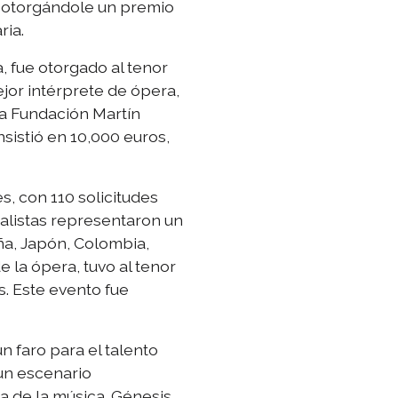
, otorgándole un premio
ria.
, fue otorgado al tenor
jor intérprete de ópera,
la Fundación Martín
nsistió en 10,000 euros,
s, con 110 solicitudes
nalistas representaron un
ña, Japón, Colombia,
 la ópera, tuvo al tenor
s. Este evento fue
 faro para el talento
 un escenario
a de la música. Génesis