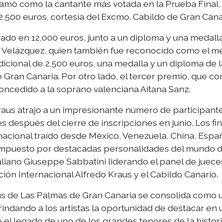
clamó como la cantante más votada en la Prueba Final
,500 euros, cortesía del Excmo. Cabildo de Gran Cana
ado en 12,000 euros, junto a un diploma y una medalla
 Velázquez, quien también fue reconocido como el me
icional de 2,500 euros, una medalla y un diploma de 
 Gran Canaria. Por otro lado, el tercer premio, que co
oncedido a la soprano valenciana Aitana Sanz.
raus atrajo a un impresionante número de participante
s después del cierre de inscripciones en junio. Los fi
nacional traído desde México, Venezuela, China, Espa
compuesto por destacadas personalidades del mundo de
taliano Giuseppe Sabbatini liderando el panel de juece
ión Internacional Alfredo Kraus y el Cabildo Canario.
s de Las Palmas de Gran Canaria se consolida como un
indando a los artistas la oportunidad de destacar en
 el legado de uno de los grandes tenores de la histori