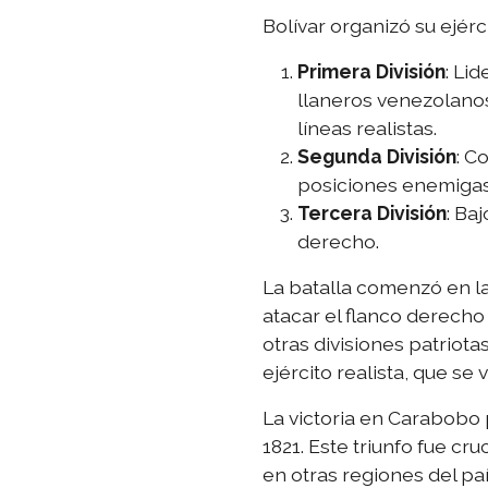
Bolívar organizó su ejérc
Primera División
: Li
llaneros venezolanos.
líneas realistas.
Segunda División
: C
posiciones enemigas
Tercera División
: Ba
derecho.
La batalla comenzó en l
atacar el flanco derecho 
otras divisiones patriota
ejército realista, que se 
La victoria en Carabobo p
1821. Este triunfo fue c
en otras regiones del paí