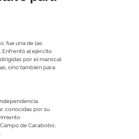
o, fue una de las
Enfrentó al ejército
irigidas por el mariscal
cas, sino también para
 independencia
r, conocidas por su
vimiento
 el Campo de Carabobo,
.