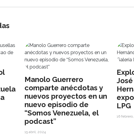
das
ol
Expl
Manolo Guerrero
José
comparte anécdotas y
zuela
Hern
nuevos proyectos en un
ha
expo
nuevo episodio de
LPG
“Somos Venezuela, el
16 febrero
podcast”
15 abril, 2024