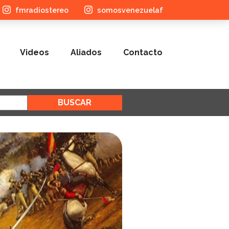
fmradiostereo
somosvenezuelaf
Videos
Aliados
Contacto