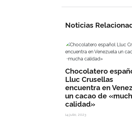
Noticias Relaciona
Chocolatero españ
Lluc Crusellas
encuentra en Vene
un cacao de «muc
calidad»
14 julio, 2023