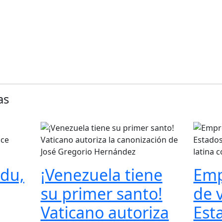
as
du,
¡Venezuela tiene
Emp
su primer santo!
de 
Vaticano autoriza
Est