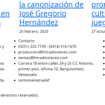
la canonización de
pro
 en
José Gregorio
cult
s
Hernández
jue
25 febrero, 2025
27 octu
Contacto
o y
(0251) 233.7739 - (0414) 516.1670
produccion@fmradiostereo.com
ventas@fmradiostereo.com
eso
Carrera 18 entre calles 24 y 25 C.C Antonio,
ñar
primer piso, oficina 10, Barquisimeto,
Venezuela
ada
somosvenezuelaf
s derechos reservados.