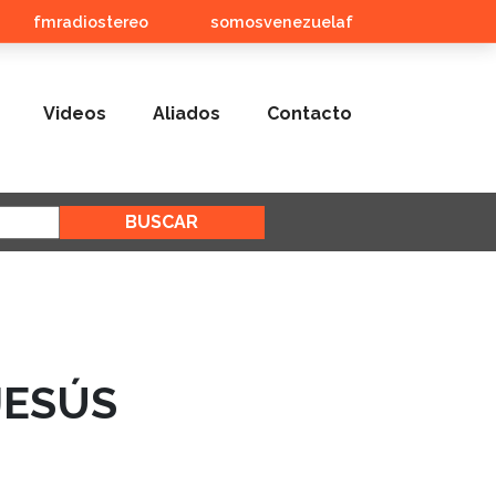
fmradiostereo
somosvenezuelaf
Videos
Aliados
Contacto
JESÚS