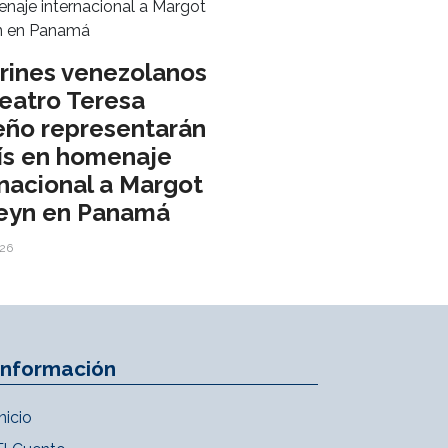
arines venezolanos
Teatro Teresa
eño representarán
aís en homenaje
rnacional a Margot
eyn en Panamá
026
Información
Inicio