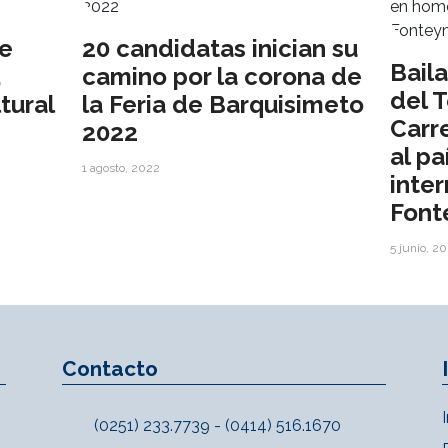
de
20 candidatas inician su
Bail
,
camino por la corona de
del 
ltural
la Feria de Barquisimeto
Carr
2022
al p
1 agosto, 2022
inte
Font
5 junio, 2
Contacto
(0251) 233.7739 - (0414) 516.1670