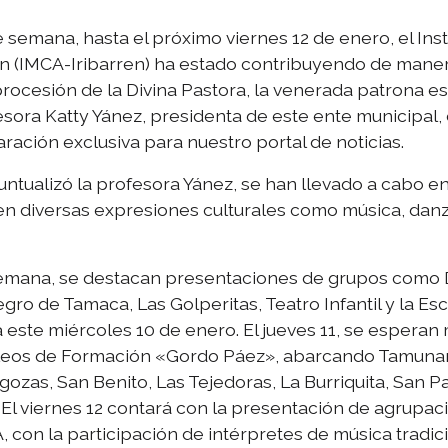
 semana, hasta el próximo viernes 12 de enero, el Inst
en (IMCA-Iribarren) ha estado contribuyendo de manera 
 procesión de la Divina Pastora, la venerada patrona e
fesora Katty Yánez, presidenta de este ente municipal,
ración exclusiva para nuestro portal de noticias.
untualizó la profesora Yánez, se han llevado a cabo e
en diversas expresiones culturales como música, danzas
 semana, se destacan presentaciones de grupos como 
egro de Tamaca, Las Golperitas, Teatro Infantil y la E
este miércoles 10 de enero. El jueves 11, se esperan
cleos de Formación «Gordo Páez», abarcando Tamunan
gozas, San Benito, Las Tejedoras, La Burriquita, San 
El viernes 12 contará con la presentación de agrupac
, con la participación de intérpretes de música tradic