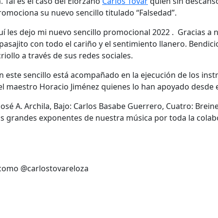
 Tal es el caso del Elorzano
Carlos Tovar
quién sin descans
romociona su nuevo sencillo titulado “Falsedad”.
í les dejo mi nuevo sencillo promocional 2022 . Gracias a n
pasajito con todo el cariño y el sentimiento llanero. Bendic
riollo a través de sus redes sociales.
 este sencillo está acompañado en la ejecución de los ins
el maestro Horacio Jiménez quienes lo han apoyado desde el
José A. Archila, Bajo: Carlos Basabe Guerrero, Cuatro: Brein
s grandes exponentes de nuestra música por toda la colab
 como @carlostovareloza