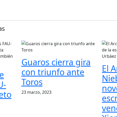
as
Guaros cierra gira
El A
con triunfo ante
e
Nie
Toros
U-
nov
eto
23 marzo, 2023
esc
ven