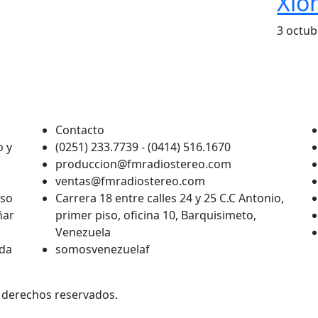
Xio
3 octub
Contacto
o y
(0251) 233.7739 - (0414) 516.1670
produccion@fmradiostereo.com
ventas@fmradiostereo.com
eso
Carrera 18 entre calles 24 y 25 C.C Antonio,
ñar
primer piso, oficina 10, Barquisimeto,
Venezuela
ada
somosvenezuelaf
s derechos reservados.