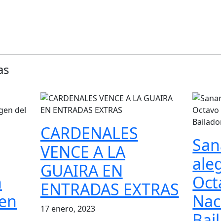
as
CARDENALES
San
VENCE A LA
aleg
GUAIRA EN
n
Oct
ENTRADAS EXTRAS
gen
Nac
17 enero, 2023
Bai