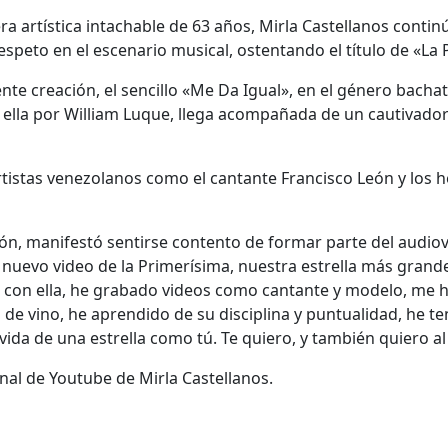
ra artística intachable de 63 años, Mirla Castellanos cont
 respeto en el escenario musical, ostentando el título de «L
nte creación, el sencillo «Me Da Igual», en el género bachata
ella por William Luque, llega acompañada de un cautivador 
artistas venezolanos como el cantante Francisco León y los h
eón, manifestó sentirse contento de formar parte del audiov
l nuevo video de la Primerísima, nuestra estrella más gran
 con ella, he grabado videos como cantante y modelo, me he
de vino, he aprendido de su disciplina y puntualidad, he t
vida de una estrella como tú. Te quiero, y también quiero a
anal de Youtube de Mirla Castellanos.