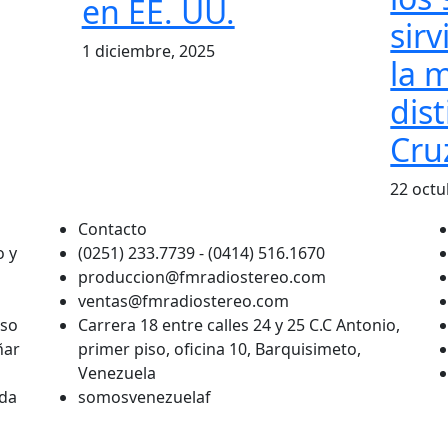
en EE. UU.
sirv
1 diciembre, 2025
la 
dist
Cru
22 octu
Contacto
o y
(0251) 233.7739 - (0414) 516.1670
produccion@fmradiostereo.com
ventas@fmradiostereo.com
eso
Carrera 18 entre calles 24 y 25 C.C Antonio,
ñar
primer piso, oficina 10, Barquisimeto,
Venezuela
ada
somosvenezuelaf