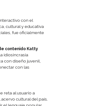
teractivo con el
a, cultural y educativa
iales, fue oficialmente
de contenido Katty
a idiosincrasia
a con diseño juvenil,
onectar con las
e reta al usuario a
acervo cultural del país.
ir el lenguaje popular