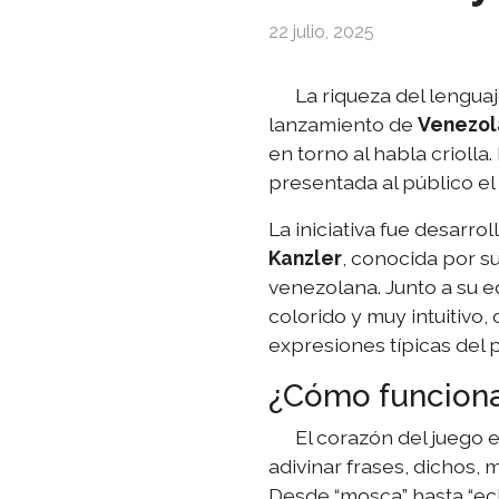
22 julio, 2025
La riqueza del lenguaje
lanzamiento de
Venezol
en torno al habla criolla
presentada al público e
La iniciativa fue desarro
Kanzler
, conocida por su
venezolana. Junto a su e
colorido y muy intuitivo
expresiones típicas del p
¿Cómo funciona
El corazón del juego e
adivinar frases, dichos,
Desde “mosca” hasta “echa