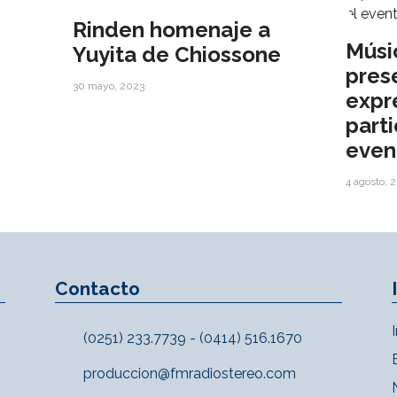
Rinden homenaje a
Músi
Yuyita de Chiossone
pres
30 mayo, 2023
expr
parti
even
4 agosto, 
Contacto
(0251) 233.7739 - (0414) 516.1670
produccion@fmradiostereo.com