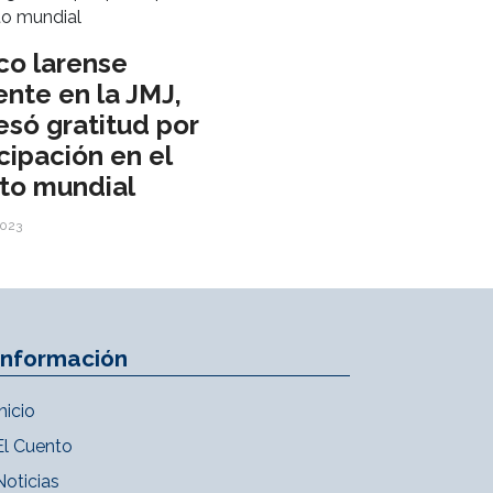
co larense
ente en la JMJ,
esó gratitud por
cipación en el
to mundial
2023
Información
Inicio
El Cuento
Noticias