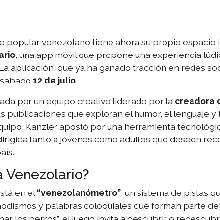
 popular venezolano tiene ahora su propio espacio in
ario
, una app móvil que propone una experiencia lúdic
. La aplicación, que ya ha ganado tracción en redes soc
l sábado
12 de julio
.
llada por un equipo creativo liderado por la
creadora 
s publicaciones que exploran el humor, el lenguaje y l
quipo, Kanzler apostó por una herramienta tecnológic
, dirigida tanto a jóvenes como adultos que deseen rec
aís.
 Venezolario?
stá en el
“venezolanómetro”
, un sistema de pistas qu
 modismos y palabras coloquiales que forman parte del 
r los perros”, el juego invita a descubrir o redescubr