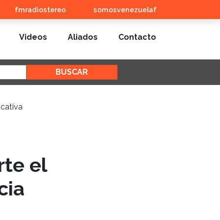
fmradiostereo
somosvenezuelaf
Videos
Aliados
Contacto
rte el
cia